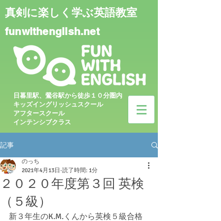
真剣に楽しく学ぶ英語教室
funwithenglish.net
日暮里駅、鶯谷駅から徒歩１０分圏内
キッズイングリッシュスクール
アフタースクール
インテンシブクラス
記事
のっち
2021年4月13日
読了時間: 1分
２０２０年度第３回 英検
（５級）
新３年生のK.M.くんから英検５級合格